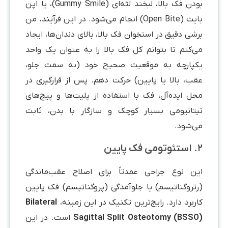
بودن فک بالا، لبخند لثه‌ای (Gummy Smile)، یا اپن
بایت (Open Bite) انجام می‌شود. در این فرآیند، من
برشی دقیق در استخوان فک بالا، بالای دندان‌ها، ایجاد
می‌کنم تا بتوانم کل فک بالا را به عنوان یک واحد
یکپارچه به موقعیت صحیح خود (به سمت جلو،
عقب، بالا یا پایین) حرکت دهم. پس از قرارگیری در
محل ایده‌آل، فک با استفاده از پلیت‌ها و پیچ‌های
تیتانیومی بسیار کوچک و سازگار با بدن، ثابت
می‌شود.
۲. استئوتومی فک پایین
این نوع جراحی عمدتاً برای اصلاح عقب‌ماندگی
(رتروگناتیسم) یا جلوآمدگی (پروگناتیسم) فک پایین
کاربرد دارد. رایج‌ترین تکنیک در این زمینه،
Bilateral
Sagittal Split Osteotomy (BSSO)
است. در این