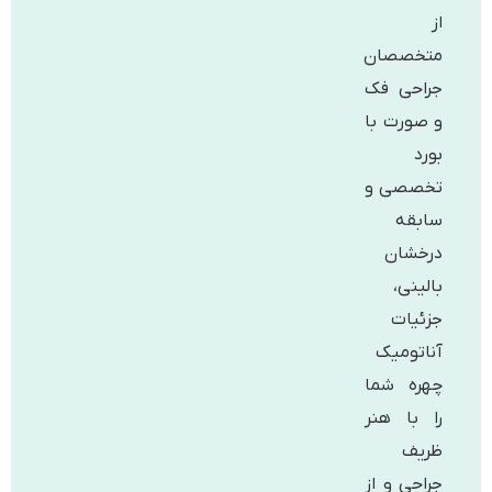
از
متخصصان
جراحی فک
و صورت با
بورد
تخصصی و
سابقه
درخشان
بالینی،
جزئیات
آناتومیک
چهره شما
را با هنر
ظریف
جراحی و از