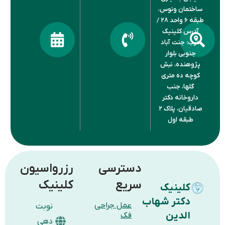
ساختمان ونوس،
طبقه ۶ واحد ۲۸ /
آدرس کلینیک
غرب: جنت آباد
جنوبی بلوار
پژوهنده، نبش
کوچه ده متری
گلها، جنب
داروخانه دکتر
صادقیان، پلاک ۲
طبقه اول
دسترسی
رزرواسیون
سریع
کلینیک
کلینیک
دکتر شهاب
عمل جراحی
نوبت
الدین
فک
دهی