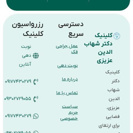
دسترسی
رزرواسیون
سریع
کلینیک
کلینیک
دکتر شهاب
عمل جراحی
نوبت
الدین
فک
دهی
عزیزی
آنلاین
نوبت دهی
ینیک
درباره ما
تر
۰۹۱۷۷۴۳۰۲۷۹
اب
تماس با ما
دین
۰۹۳۰۲۷۲۹۰۵۵
سیاست
یزی،
حریم
۰۹۱۷۷۴۳۰۲۷۹
ایی
خصوصی
ای ارتقای